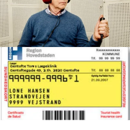
Hvis du ønsker at se Øre-Næse-Hals lægen behøver du
IKKE en henvisning fra din praktiserende læge. Du skal
bare ringe til vores klinik og bestille en tid
Sundhedskort
Medbring altid dit sundhedskort.
Ved bortkommet eller beskadiget sundhedskort fås et
nyt på
Borgerservice
Du kan naturligvis også benytte Sundhedskort App'en.
-
Læs mere her