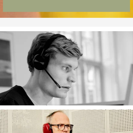
Tidsbestilling
Du kan bestille tid på telefon 33 31 71 68 eller ved
personligt fremmøde.
Læs mere her
Henvisning ikke nødvendig