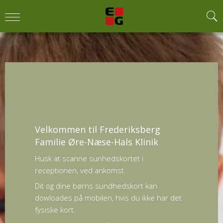
Velkommen til Frederiksberg
Familie Øre-Næse-Hals Klinik
Husk at scanne sunhedskortet i
receptionen, ved ankomst.
Dit og dine børns sundhedskort kan
dowloades på mobilen, hvis du ikke har det
fysiske kort.